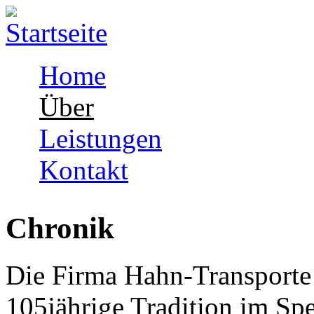
Skip to navigation
Direkt zum Inhalt
Home
Über
Leistungen
Kontakt
Chronik
Die Firma Hahn-Transporte 
105jährige Tradition im Sp